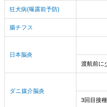
狂犬病(曝露前予防)
腸チフス
日本脳炎
渡航前に
ダニ媒介脳炎
3回目接種